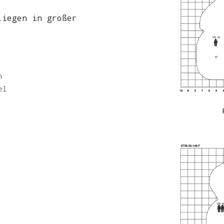
liegen in großer
n
el