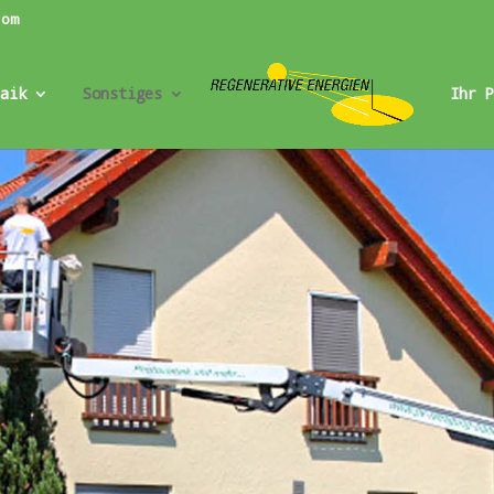
com
aik
Sonstiges
Ihr 